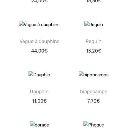
24,00
€
16,50
€
Vague à dauphins
Requin
44,00
€
13,20
€
Dauphin
hippocampe
11,00
€
7,70
€