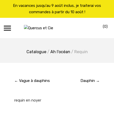
En vacances jusqu'au 9 août inclus, je traiterai vos
commandes à partir du 10 août !
Skip
(0)
to
Car
content
Catalogue
/
Ah l'océan
/ Requin
← Vague à dauphins
Dauphin →
requin en noyer