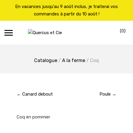
En vacances jusqu'au 9 août inclus, je traiterai vos
commandes à partir du 10 août !
Skip
(0)
to
Car
content
Catalogue
/
A la ferme
/ Coq
← Canard debout
Poule →
Coq en pommier