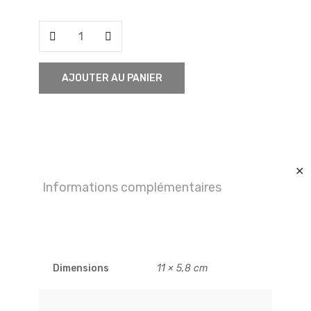
quantité
de
Âne
AJOUTER AU PANIER
couché
✕
Informations complémentaires
Dimensions
11 × 5,8 cm