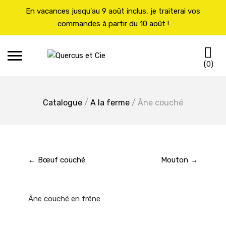
En vacances jusqu'au 9 août inclus, je traiterai vos
commandes à partir du 10 août !
Skip
C
to
(0)
content
Catalogue
/
A la ferme
/ Âne couché
← Bœuf couché
Mouton →
Âne couché en frêne