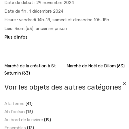
Date de début :
29 novembre 2024
Date de fin :
1 décembre 2024
Heure :
vendredi 14h-18, samedi et dimanche 10h-18h
Lieu:
Riom (63), ancienne prison
Plus d'infos
Navigation
Marché de la création à St
Marché de Noël de Billom (63)
Saturnin (63)
de
l’article
✕
Voir les objets des autres catégories
A la ferme
(41)
Ah l'océan
(13)
Au bord de la rivière
(19)
Ensembles
(13)