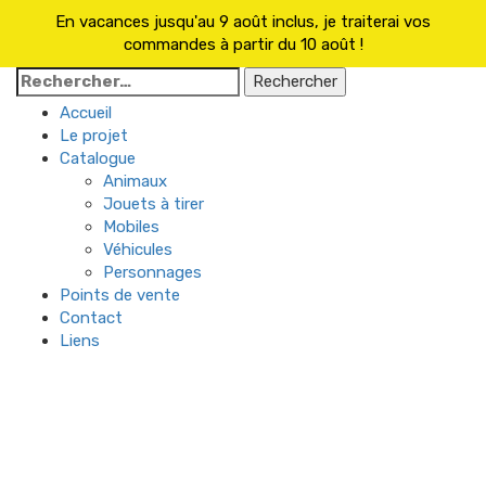
En vacances jusqu'au 9 août inclus, je traiterai vos
commandes à partir du 10 août !
Rechercher :
Accueil
Le projet
Catalogue
Animaux
Jouets à tirer
Mobiles
Véhicules
Personnages
Points de vente
Contact
Liens
Skip
to
content