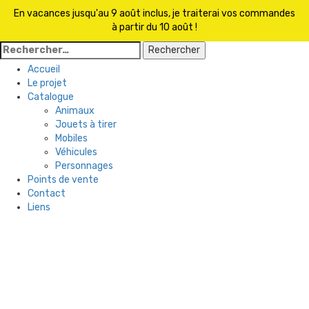
En vacances jusqu'au 9 août inclus, je traiterai vos commandes
à partir du 10 août !
Rechercher :
Accueil
Le projet
Catalogue
Animaux
Jouets à tirer
Mobiles
Véhicules
Personnages
Points de vente
Contact
Liens
Skip
to
content