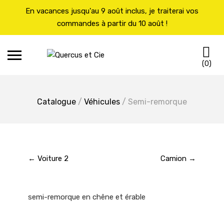
En vacances jusqu'au 9 août inclus, je traiterai vos
commandes à partir du 10 août !
Skip
C
to
(0)
content
Catalogue
/
Véhicules
/ Semi-remorque
← Voiture 2
Camion →
semi-remorque en chêne et érable