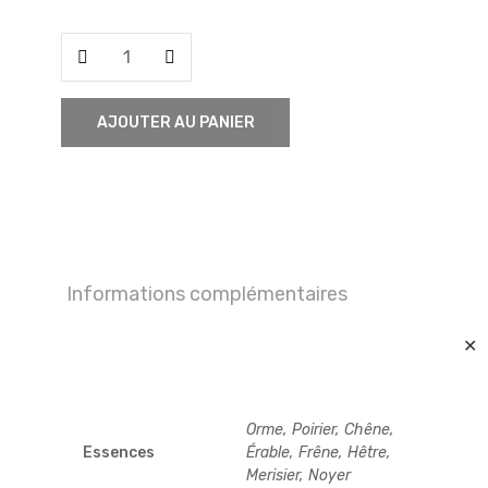
quantité
de
Semi-
AJOUTER AU PANIER
remorque
Informations complémentaires
✕
Orme, Poirier, Chêne,
Essences
Érable, Frêne, Hêtre,
Merisier, Noyer