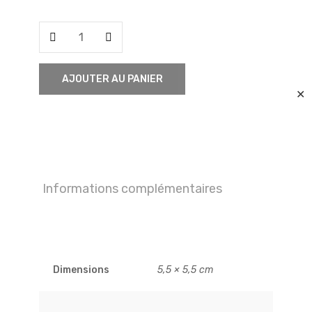
quantité
de
Œdicnème
AJOUTER AU PANIER
criard
✕
Informations complémentaires
Dimensions
5,5 × 5,5 cm