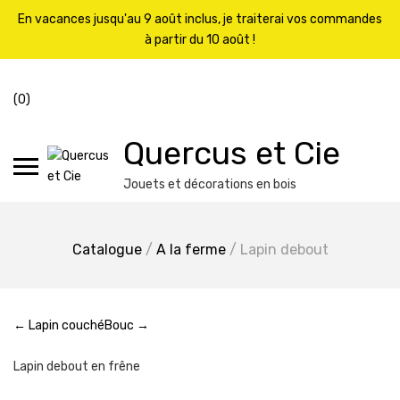
En vacances jusqu'au 9 août inclus, je traiterai vos commandes
à partir du 10 août !
Skip
Cart
to
(0)
content
Quercus et Cie
Jouets et décorations en bois
Catalogue
/
A la ferme
/ Lapin debout
← Lapin couché
Bouc →
Lapin debout en frêne