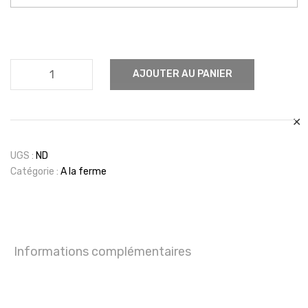
quantité
AJOUTER AU PANIER
de
Lapin
debout
✕
UGS :
ND
Catégorie :
A la ferme
Informations complémentaires