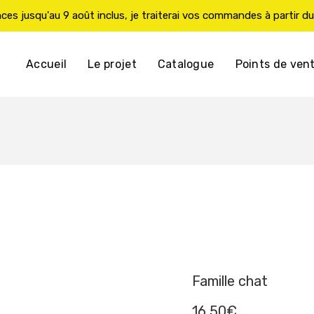
es jusqu'au 9 août inclus, je traiterai vos commandes à partir du
Accueil
Le projet
Catalogue
Points de ven
Famille chat
16,50
€