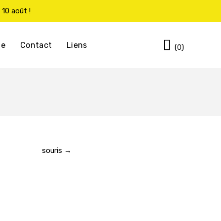
 10 août !
Cart
te
Contact
Liens
(0)
souris →