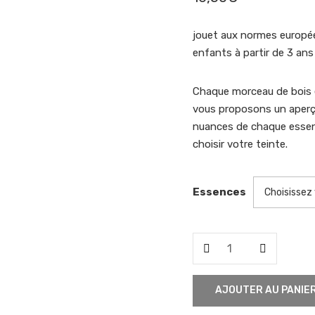
jouet aux normes europé
enfants à partir de 3 
Chaque morceau de bois 
vous proposons un aperç
nuances de chaque essen
choisir votre teinte.
Essences
quantité
de
Famille
AJOUTER AU PANIE
chat