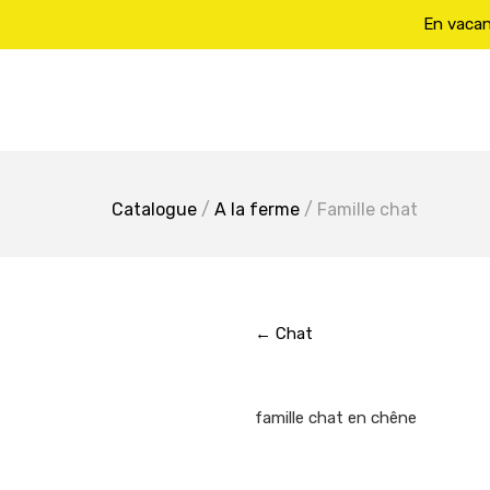
En vacanc
Skip
to
content
Catalogue
/
A la ferme
/ Famille chat
← Chat
famille chat en chêne