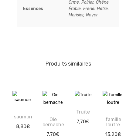
Orme, Poirier, Chêne,
Essences
Érable, Frêne, Hêtre,
Merisier, Noyer
Produits similaires
Truite
saumon
Oie
famille
7,70
€
bernache
loutre
8,80
€
7,70
€
13,20
€