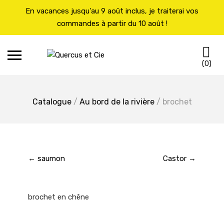
En vacances jusqu'au 9 août inclus, je traiterai vos
commandes à partir du 10 août !
Skip
C
to
(0)
content
Catalogue
/
Au bord de la rivière
/ brochet
← saumon
Castor →
brochet en chêne