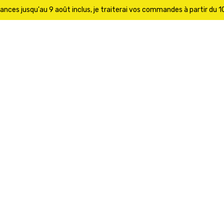
ances jusqu'au 9 août inclus, je traiterai vos commandes à partir du 10