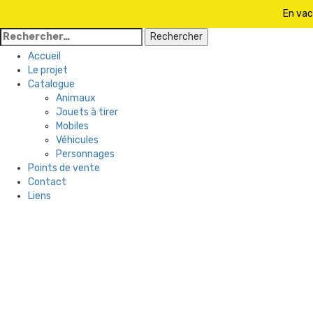
En vac
Rechercher :
Accueil
Le projet
Catalogue
Animaux
Jouets à tirer
Mobiles
Véhicules
Personnages
Points de vente
Contact
Liens
Skip
to
content